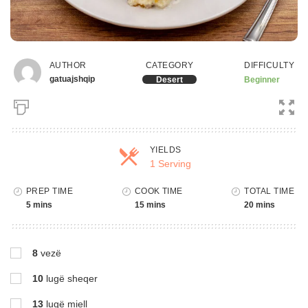
DIFFICULTY
AUTHOR
CATEGORY
gatuajshqip
Beginner
Desert
YIELDS
1 Serving
Servings
PREP TIME
COOK TIME
TOTAL TIME
5 mins
15 mins
20 mins
8
vezë
10
lugë sheqer
13
lugë miell