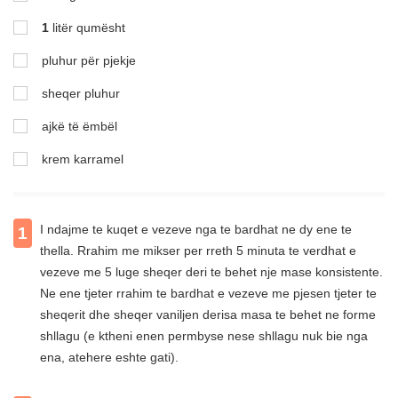
1
litër qumësht
pluhur për pjekje
sheqer pluhur
ajkë të ëmbël
krem karramel
I ndajme te kuqet e vezeve nga te bardhat ne dy ene te
1
thella. Rrahim me mikser per rreth 5 minuta te verdhat e
vezeve me 5 luge sheqer deri te behet nje mase konsistente.
Ne ene tjeter rrahim te bardhat e vezeve me pjesen tjeter te
sheqerit dhe sheqer vaniljen derisa masa te behet ne forme
shllagu (e ktheni enen permbyse nese shllagu nuk bie nga
ena, atehere eshte gati).