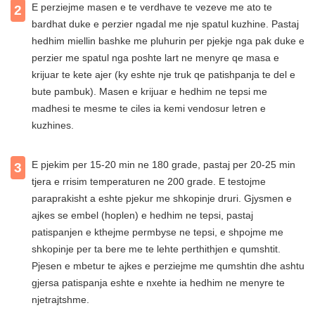
E perziejme masen e te verdhave te vezeve me ato te
2
bardhat duke e perzier ngadal me nje spatul kuzhine. Pastaj
hedhim miellin bashke me pluhurin per pjekje nga pak duke e
perzier me spatul nga poshte lart ne menyre qe masa e
krijuar te kete ajer (ky eshte nje truk qe patishpanja te del e
bute pambuk). Masen e krijuar e hedhim ne tepsi me
madhesi te mesme te ciles ia kemi vendosur letren e
kuzhines.
E pjekim per 15-20 min ne 180 grade, pastaj per 20-25 min
3
tjera e rrisim temperaturen ne 200 grade. E testojme
paraprakisht a eshte pjekur me shkopinje druri. Gjysmen e
ajkes se embel (hoplen) e hedhim ne tepsi, pastaj
patispanjen e kthejme permbyse ne tepsi, e shpojme me
shkopinje per ta bere me te lehte perthithjen e qumshtit.
Pjesen e mbetur te ajkes e perziejme me qumshtin dhe ashtu
gjersa patispanja eshte e nxehte ia hedhim ne menyre te
njetrajtshme.