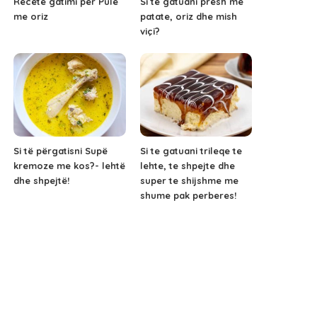
Recetë gatimi për Pulë
Si të gatuani presh me
me oriz
patate, oriz dhe mish
viçi?
Si të përgatisni Supë
Si te gatuani trileqe te
kremoze me kos?- lehtë
lehte, te shpejte dhe
dhe shpejtë!
super te shijshme me
shume pak perberes!