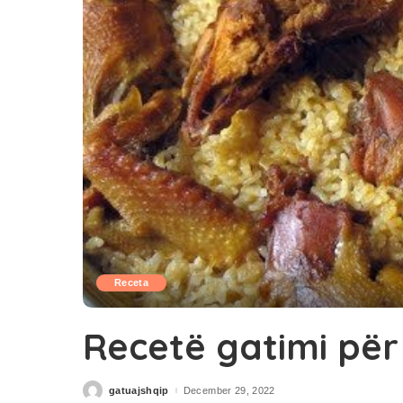
Receta
Recetë gatimi për
gatuajshqip
December 29, 2022
Posted