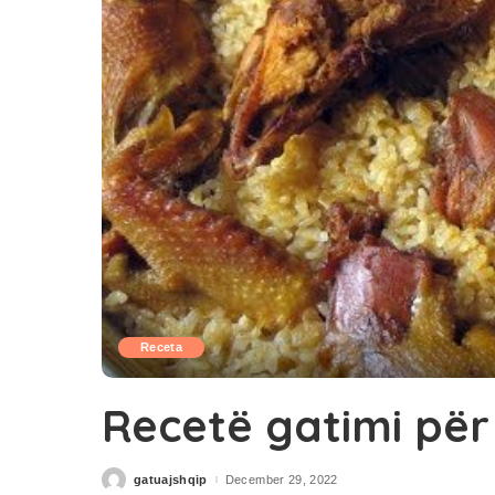
Receta
Recetë gatimi për
gatuajshqip
December 29, 2022
Posted