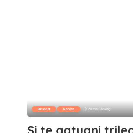
Dessert
Receta
20 Min Cooking
Si te gatuani trile