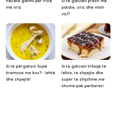
Recetë gatimi për Pulë
Si të gatuani presh me
me oriz
patate, oriz dhe mish
viçi?
Si të përgatisni Supë
Si te gatuani trileqe te
kremoze me kos?- lehtë
lehte, te shpejte dhe
dhe shpejtë!
super te shijshme me
shume pak perberes!