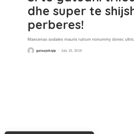
dhe super te shi
perberes!
Maecenas sodales mauris rutrum nonummy donec ultrice
gatuajshqip
July 15, 2019
Posted
by