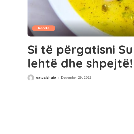
Receta
Si të përgatisni 
lehtë dhe shpejtë!
gatuajshqip
December 29, 2022
Posted
by